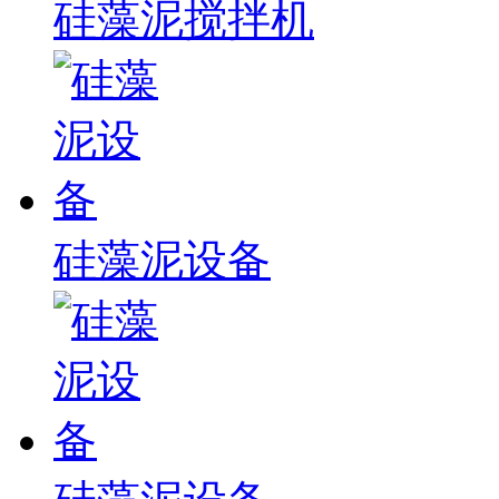
硅藻泥搅拌机
硅藻泥设备