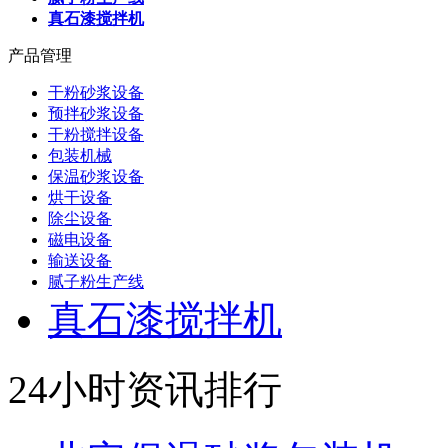
真石漆搅拌机
产品管理
干粉砂浆设备
预拌砂浆设备
干粉搅拌设备
包装机械
保温砂浆设备
烘干设备
除尘设备
磁电设备
输送设备
腻子粉生产线
真石漆搅拌机
24小时资讯排行