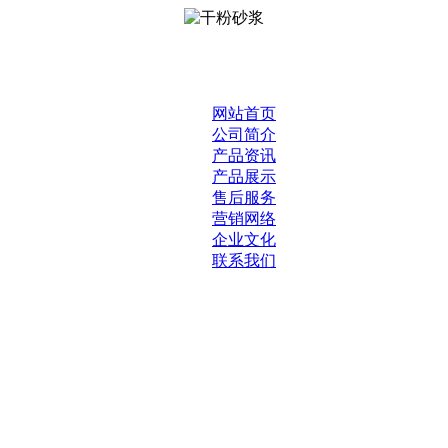
网站首页
公司简介
产品资讯
产品展示
售后服务
营销网络
企业文化
联系我们