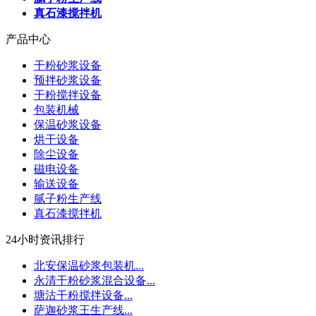
真石漆搅拌机
产品中心
干粉砂浆设备
预拌砂浆设备
干粉搅拌设备
包装机械
保温砂浆设备
烘干设备
除尘设备
磁电设备
输送设备
腻子粉生产线
真石漆搅拌机
24小时资讯排行
北安保温砂浆包装机...
永清干粉砂浆混合设备...
塘沽干粉搅拌设备...
萨迦砂浆王生产线...