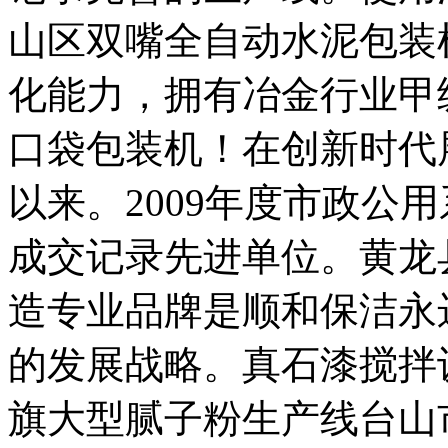
山区双嘴全自动水泥包装
化能力，拥有冶金行业甲
口袋包装机！在创新时代
以来。2009年度市政公
成交记录先进单位。黄龙
造专业品牌是顺和保洁永
的发展战略。真石漆搅拌
旗大型腻子粉生产线台山