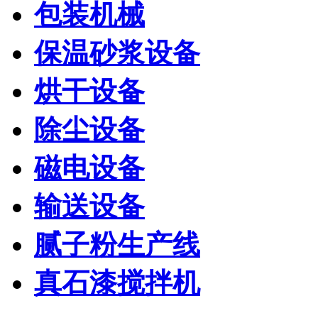
包装机械
保温砂浆设备
烘干设备
除尘设备
磁电设备
输送设备
腻子粉生产线
真石漆搅拌机