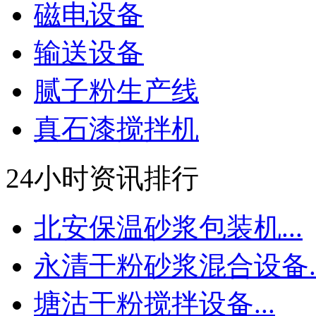
磁电设备
输送设备
腻子粉生产线
真石漆搅拌机
24小时资讯排行
北安保温砂浆包装机...
永清干粉砂浆混合设备..
塘沽干粉搅拌设备...