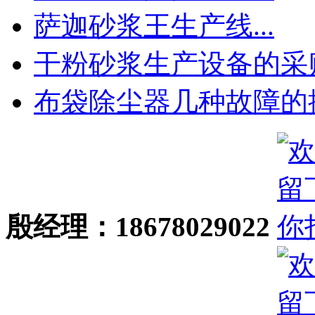
萨迦砂浆王生产线...
干粉砂浆生产设备的采购.
布袋除尘器几种故障的排.
殷经理：18678029022