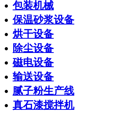
包装机械
保温砂浆设备
烘干设备
除尘设备
磁电设备
输送设备
腻子粉生产线
真石漆搅拌机